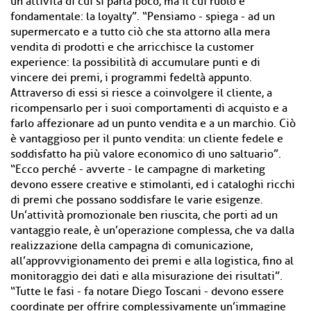
un’attività di cui si parla poco, ma il cui ruolo è
fondamentale: la loyalty”. “Pensiamo - spiega - ad un
supermercato e a tutto ciò che sta attorno alla mera
vendita di prodotti e che arricchisce la customer
experience: la possibilità di accumulare punti e di
vincere dei premi, i programmi fedeltà appunto.
Attraverso di essi si riesce a coinvolgere il cliente, a
ricompensarlo per i suoi comportamenti di acquisto e a
farlo affezionare ad un punto vendita e a un marchio. Ciò
è vantaggioso per il punto vendita: un cliente fedele e
soddisfatto ha più valore economico di uno saltuario”.
“Ecco perché - avverte - le campagne di marketing
devono essere creative e stimolanti, ed i cataloghi ricchi
di premi che possano soddisfare le varie esigenze.
Un’attività promozionale ben riuscita, che porti ad un
vantaggio reale, è un’operazione complessa, che va dalla
realizzazione della campagna di comunicazione,
all’approvvigionamento dei premi e alla logistica, fino al
monitoraggio dei dati e alla misurazione dei risultati”.
“Tutte le fasi - fa notare Diego Toscani - devono essere
coordinate per offrire complessivamente un’immagine