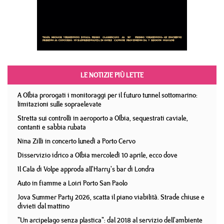
LE NOTIZIE PIÙ LETTE
A Olbia prorogati i monitoraggi per il futuro tunnel sottomarino:
limitazioni sulle sopraelevate
Stretta sui controlli in aeroporto a Olbia, sequestrati caviale,
contanti e sabbia rubata
Nina Zilli in concerto lunedì a Porto Cervo
Disservizio idrico a Olbia mercoledì 10 aprile, ecco dove
Il Cala di Volpe approda all'Harry's bar di Londra
Auto in fiamme a Loiri Porto San Paolo
Jova Summer Party 2026, scatta il piano viabilità. Strade chiuse e
divieti dal mattino
"Un arcipelago senza plastica": dal 2018 al servizio dell'ambiente