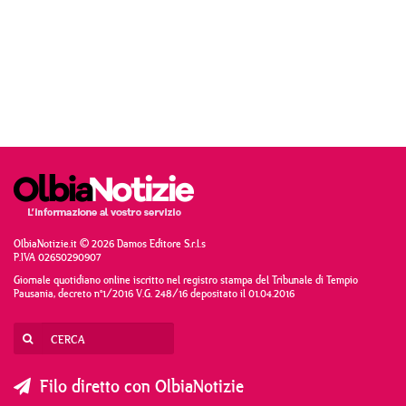
OlbiaNotizie.it © 2026 Damos Editore S.r.l.s
P.IVA 02650290907
Giornale quotidiano online iscritto nel registro stampa del Tribunale di Tempio
Pausania, decreto n°1/2016 V.G. 248/16 depositato il 01.04.2016
Filo diretto con OlbiaNotizie