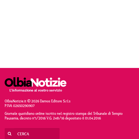
OlbiaNotizie.it © 2026 Damos Editore S.r.l.s
P.IVA 02650290907
Giornale quotidiano online iscritto nel registro stampa del Tribunale di Tempio
Pausania, decreto n°1/2016 V.G. 248/16 depositato il 01.04.2016