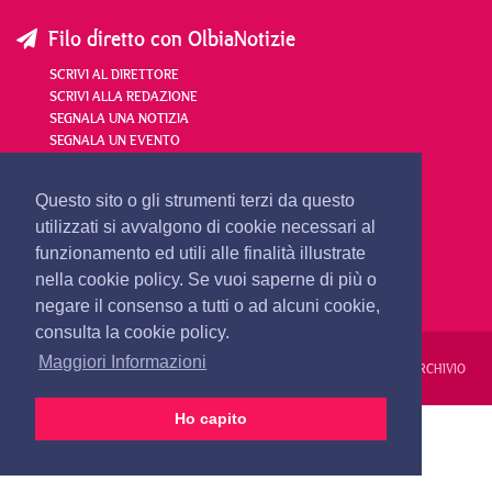
Filo diretto con OlbiaNotizie
SCRIVI AL DIRETTORE
SCRIVI ALLA REDAZIONE
SEGNALA UNA NOTIZIA
SEGNALA UN EVENTO
redazione@olbianotizie.it
Questo sito o gli strumenti terzi da questo
utilizzati si avvalgono di cookie necessari al
funzionamento ed utili alle finalità illustrate
nella cookie policy. Se vuoi saperne di più o
negare il consenso a tutti o ad alcuni cookie,
consulta la cookie policy.
Maggiori Informazioni
REDAZIONE
PUBBLICITÀ
PRIVACY E COOKIES
NOTE LEGALI
ARCHIVIO
Ho capito
PRIMA PAGINA
24 ORE
VIDEO