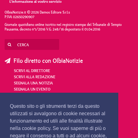
OlbiaNotizie.it © 2026 Damos Editore S.r.l.s
P.IVA 02650290907
Giornale quotidiano online iscritto nel registro stampa del Tribunale di Tempio
Pausania, decreto n°1/2016 V.G. 248/16 depositato il 01.04.2016
Filo diretto con OlbiaNotizie
SCRIVI AL DIRETTORE
SCRIVI ALLA REDAZIONE
SEGNALA UNA NOTIZIA
SEGNALA UN EVENTO
redazione@olbianotizie.it
Questo sito o gli strumenti terzi da questo
utilizzati si avvalgono di cookie necessari al
funzionamento ed utili alle finalità illustrate
nella cookie policy. Se vuoi saperne di più o
negare il consenso a tutti o ad alcuni cookie,