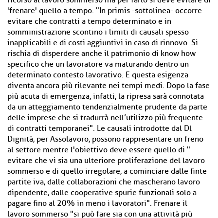
ricorso al lavoro sommerso ma per farlo si deve evitare di
'frenare' quello a tempo. "In primis -sottolinea- occorre
evitare che contratti a tempo determinato e in
somministrazione scontino i limiti di causali spesso
inapplicabili e di costi aggiuntivi in caso di rinnovo. Si
rischia di disperdere anche il patrimonio di know how
specifico che un lavoratore va maturando dentro un
determinato contesto lavorativo. E questa esigenza
diventa ancora più rilevante nei tempi medi. Dopo la fase
più acuta di emergenza, infatti, la ripresa sarà connotata
da un atteggiamento tendenzialmente prudente da parte
delle imprese che si tradurrà nell’utilizzo più frequente
di contratti temporanei". Le causali introdotte dal Dl
Dignità, per Assolavoro, possono rappresentare un freno
al settore mentre l'obiettivo deve essere quello di "
evitare che vi sia una ulteriore proliferazione del lavoro
sommerso e di quello irregolare, a cominciare dalle finte
partite iva, dalle collaborazioni che mascherano lavoro
dipendente, dalle cooperative spurie funzionali solo a
pagare fino al 20% in meno i lavoratori". Frenare il
lavoro sommerso "si può fare sia con una attività più