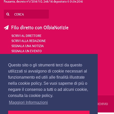
Pausania, decreto n°1/2016 V.G. 248/16 depositato il 01.04.2016
Filo diretto con OlbiaNotizie
SCRIVI AL DIRETTORE
SCRIVI ALLA REDAZIONE
SEGNALA UNA NOTIZIA
SEGNALA UN EVENTO
redazione@olbianotizie.it
Questo sito o gli strumenti terzi da questo
utilizzati si avvalgono di cookie necessari al
funzionamento ed utili alle finalità illustrate
nella cookie policy. Se vuoi saperne di più o
negare il consenso a tutti o ad alcuni cookie,
consulta la cookie policy.
Maggiori Informazioni
REDAZIONE
PUBBLICITÀ
PRIVACY E COOKIES
NOTE LEGALI
ARCHIVIO