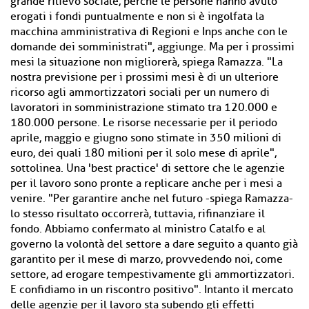
grande rilievo sociale, perché le persone hanno avuto
erogati i fondi puntualmente e non si è ingolfata la
macchina amministrativa di Regioni e Inps anche con le
domande dei somministrati", aggiunge. Ma per i prossimi
mesi la situazione non migliorerà, spiega Ramazza. "La
nostra previsione per i prossimi mesi è di un ulteriore
ricorso agli ammortizzatori sociali per un numero di
lavoratori in somministrazione stimato tra 120.000 e
180.000 persone. Le risorse necessarie per il periodo
aprile, maggio e giugno sono stimate in 350 milioni di
euro, dei quali 180 milioni per il solo mese di aprile",
sottolinea. Una 'best practice' di settore che le agenzie
per il lavoro sono pronte a replicare anche per i mesi a
venire. "Per garantire anche nel futuro -spiega Ramazza-
lo stesso risultato occorrerà, tuttavia, rifinanziare il
fondo. Abbiamo confermato al ministro Catalfo e al
governo la volontà del settore a dare seguito a quanto già
garantito per il mese di marzo, provvedendo noi, come
settore, ad erogare tempestivamente gli ammortizzatori.
E confidiamo in un riscontro positivo". Intanto il mercato
delle agenzie per il lavoro sta subendo gli effetti