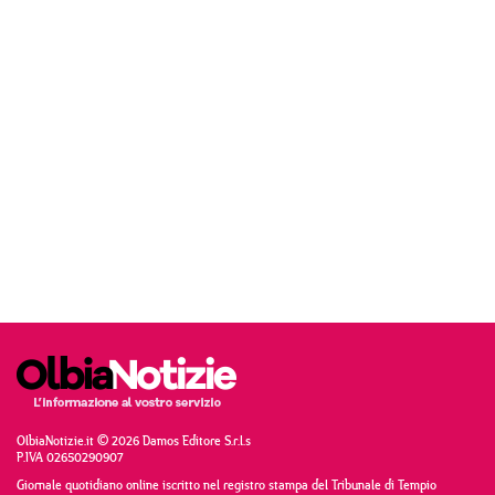
OlbiaNotizie.it © 2026 Damos Editore S.r.l.s
P.IVA 02650290907
Giornale quotidiano online iscritto nel registro stampa del Tribunale di Tempio