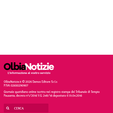
OlbiaNotizie.it © 2026 Damos Editore S.r.l.s
P.IVA 02650290907
Giornale quotidiano online iscritto nel registro stampa del Tribunale di Tempio
Pausania, decreto n°1/2016 V.G. 248/16 depositato il 01.04.2016