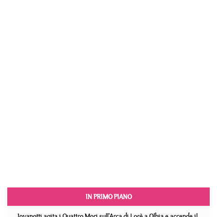
IN PRIMO PIANO
Jovanotti agita i Quattro Mori sull'Arca di Lorè a Olbia e accende il