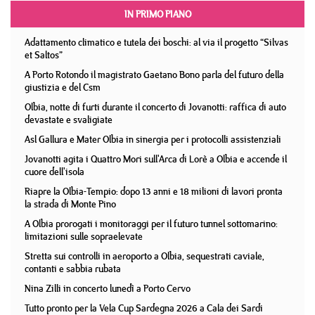
IN PRIMO PIANO
Adattamento climatico e tutela dei boschi: al via il progetto “Silvas
et Saltos”
A Porto Rotondo il magistrato Gaetano Bono parla del futuro della
giustizia e del Csm
Olbia, notte di furti durante il concerto di Jovanotti: raffica di auto
devastate e svaligiate
Asl Gallura e Mater Olbia in sinergia per i protocolli assistenziali
Jovanotti agita i Quattro Mori sull'Arca di Lorè a Olbia e accende il
cuore dell'isola
Riapre la Olbia-Tempio: dopo 13 anni e 18 milioni di lavori pronta
la strada di Monte Pino
A Olbia prorogati i monitoraggi per il futuro tunnel sottomarino:
limitazioni sulle sopraelevate
Stretta sui controlli in aeroporto a Olbia, sequestrati caviale,
contanti e sabbia rubata
Nina Zilli in concerto lunedì a Porto Cervo
Tutto pronto per la Vela Cup Sardegna 2026 a Cala dei Sardi