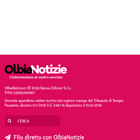
OlbiaNotizie.it © 2026 Damos Editore S.r.l.s
P.IVA 02650290907
Giornale quotidiano online iscritto nel registro stampa del Tribunale di Tempio
Pausania, decreto n°1/2016 V.G. 248/16 depositato il 01.04.2016
Filo diretto con OlbiaNotizie