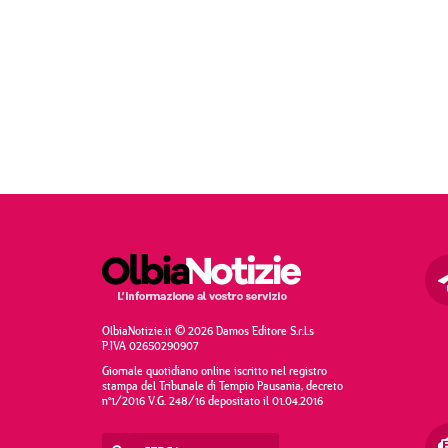
OlbiaNotizie.it © 2026 Damos Editore S.r.l.s
P.IVA 02650290907
Giornale quotidiano online iscritto nel registro
stampa del Tribunale di Tempio Pausania, decreto
n°1/2016 V.G. 248/16 depositato il 01.04.2016