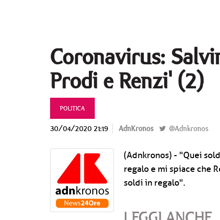
Coronavirus: Salvi
Prodi e Renzi' (2)
POLITICA
30/04/2020 21:19
AdnKronos
@Adnkronos
(Adnkronos) - "Quei soldi
regalo e mi spiace che R
soldi in regalo".
LEGGI ANCHE