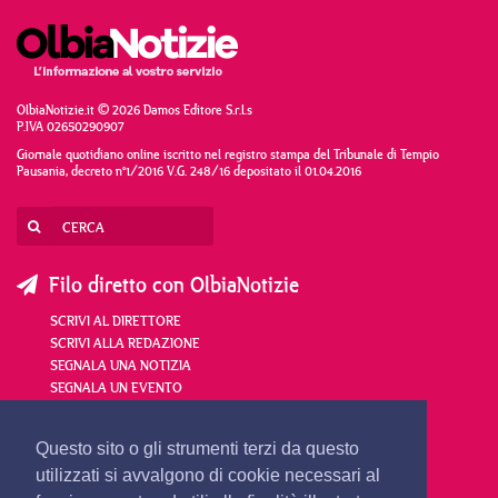
OlbiaNotizie.it © 2026 Damos Editore S.r.l.s
P.IVA 02650290907
Giornale quotidiano online iscritto nel registro stampa del Tribunale di Tempio
Pausania, decreto n°1/2016 V.G. 248/16 depositato il 01.04.2016
Filo diretto con OlbiaNotizie
SCRIVI AL DIRETTORE
SCRIVI ALLA REDAZIONE
SEGNALA UNA NOTIZIA
SEGNALA UN EVENTO
redazione@olbianotizie.it
Questo sito o gli strumenti terzi da questo
utilizzati si avvalgono di cookie necessari al