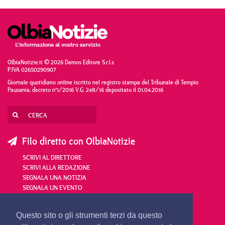
OlbiaNotizie.it © 2026 Damos Editore S.r.l.s
P.IVA 02650290907
Giornale quotidiano online iscritto nel registro stampa del Tribunale di Tempio
Pausania, decreto n°1/2016 V.G. 248/16 depositato il 01.04.2016
Filo diretto con OlbiaNotizie
SCRIVI AL DIRETTORE
SCRIVI ALLA REDAZIONE
SEGNALA UNA NOTIZIA
SEGNALA UN EVENTO
redazione@olbianotizie.it
Questo sito o gli strumenti terzi da questo