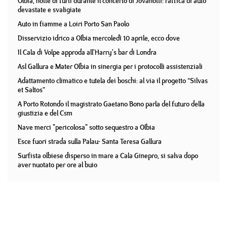
Olbia, notte di furti durante il concerto di Jovanotti: raffica di auto
devastate e svaligiate
Auto in fiamme a Loiri Porto San Paolo
Disservizio idrico a Olbia mercoledì 10 aprile, ecco dove
Il Cala di Volpe approda all'Harry's bar di Londra
Asl Gallura e Mater Olbia in sinergia per i protocolli assistenziali
Adattamento climatico e tutela dei boschi: al via il progetto “Silvas
et Saltos”
A Porto Rotondo il magistrato Gaetano Bono parla del futuro della
giustizia e del Csm
Nave merci "pericolosa" sotto sequestro a Olbia
Esce fuori strada sulla Palau- Santa Teresa Gallura
Surfista olbiese disperso in mare a Cala Ginepro, si salva dopo
aver nuotato per ore al buio