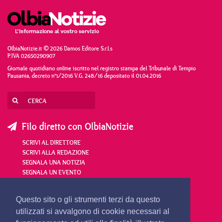
OlbiaNotizie.it © 2026 Damos Editore S.r.l.s
P.IVA 02650290907
Giornale quotidiano online iscritto nel registro stampa del Tribunale di Tempio
Pausania, decreto n°1/2016 V.G. 248/16 depositato il 01.04.2016
Filo diretto con OlbiaNotizie
SCRIVI AL DIRETTORE
SCRIVI ALLA REDAZIONE
SEGNALA UNA NOTIZIA
SEGNALA UN EVENTO
redazione@olbianotizie.it
Questo sito o gli strumenti terzi da questo
utilizzati si avvalgono di cookie necessari al