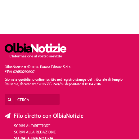
OlbiaNotizie.it © 2026 Damos Editore S.r.l.s
P.IVA 02650290907
Giornale quotidiano online iscritto nel registro stampa del Tribunale di Tempio
Pausania, decreto n°1/2016 V.G. 248/16 depositato il 01.04.2016
Filo diretto con OlbiaNotizie
SCRIVI AL DIRETTORE
SCRIVI ALLA REDAZIONE
SEGNALA UNA NOTIZIA