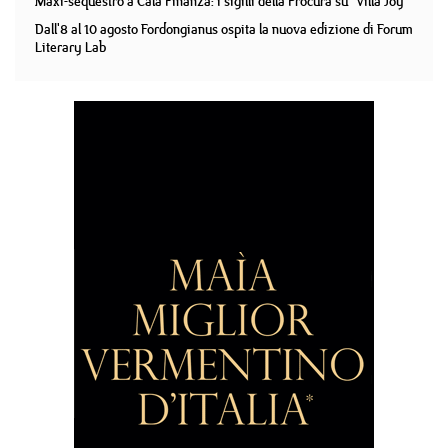
Maxi-sequestro a Cala Finanza: i sigilli della Procura su "Villa Joy"
Dall'8 al 10 agosto Fordongianus ospita la nuova edizione di Forum
Literary Lab