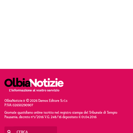
OlbiaNotizie.it © 2026 Damos Editore S.r.l.s
P.IVA 02650290907
Giornale quotidiano online iscritto nel registro stampa del Tribunale di Tempio
Pausania, decreto n°1/2016 V.G. 248/16 depositato il 01.04.2016