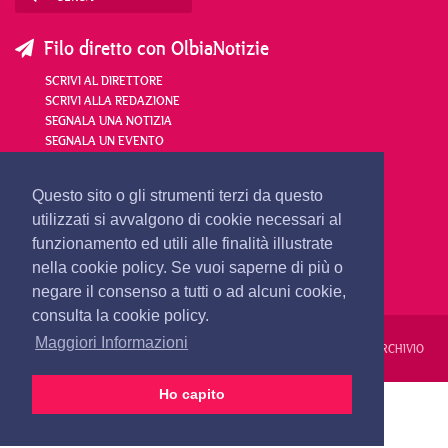
Filo diretto con OlbiaNotizie
SCRIVI AL DIRETTORE
SCRIVI ALLA REDAZIONE
SEGNALA UNA NOTIZIA
SEGNALA UN EVENTO
redazione@olbianotizie.it
Questo sito o gli strumenti terzi da questo
utilizzati si avvalgono di cookie necessari al
funzionamento ed utili alle finalità illustrate
nella cookie policy. Se vuoi saperne di più o
negare il consenso a tutti o ad alcuni cookie,
consulta la cookie policy.
Maggiori Informazioni
REDAZIONE
PUBBLICITÀ
PRIVACY E COOKIES
NOTE LEGALI
ARCHIVIO
Ho capito
PRIMA PAGINA
24 ORE
VIDEO