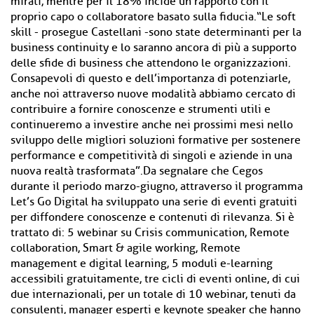
mirati, mentre per il 18% incide un rapporto con il
proprio capo o collaboratore basato sulla fiducia.“Le soft
skill - prosegue Castellani -sono state determinanti per la
business continuity e lo saranno ancora di più a supporto
delle sfide di business che attendono le organizzazioni.
Consapevoli di questo e dell’importanza di potenziarle,
anche noi attraverso nuove modalità abbiamo cercato di
contribuire a fornire conoscenze e strumenti utili e
continueremo a investire anche nei prossimi mesi nello
sviluppo delle migliori soluzioni formative per sostenere
performance e competitività di singoli e aziende in una
nuova realtà trasformata”.Da segnalare che Cegos
durante il periodo marzo-giugno, attraverso il programma
Let’s Go Digital ha sviluppato una serie di eventi gratuiti
per diffondere conoscenze e contenuti di rilevanza. Si è
trattato di: 5 webinar su Crisis communication, Remote
collaboration, Smart & agile working, Remote
management e digital learning, 5 moduli e-learning
accessibili gratuitamente, tre cicli di eventi online, di cui
due internazionali, per un totale di 10 webinar, tenuti da
consulenti, manager esperti e keynote speaker che hanno