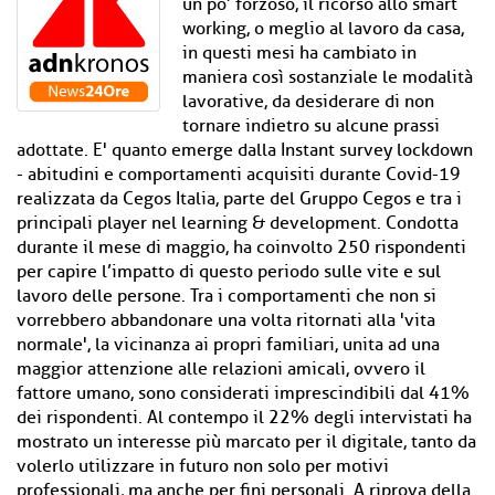
un po’ forzoso, il ricorso allo smart
working, o meglio al lavoro da casa,
in questi mesi ha cambiato in
maniera così sostanziale le modalità
lavorative, da desiderare di non
tornare indietro su alcune prassi
adottate. E' quanto emerge dalla Instant survey lockdown
- abitudini e comportamenti acquisiti durante Covid-19
realizzata da Cegos Italia, parte del Gruppo Cegos e tra i
principali player nel learning & development. Condotta
durante il mese di maggio, ha coinvolto 250 rispondenti
per capire l’impatto di questo periodo sulle vite e sul
lavoro delle persone. Tra i comportamenti che non si
vorrebbero abbandonare una volta ritornati alla 'vita
normale', la vicinanza ai propri familiari, unita ad una
maggior attenzione alle relazioni amicali, ovvero il
fattore umano, sono considerati imprescindibili dal 41%
dei rispondenti. Al contempo il 22% degli intervistati ha
mostrato un interesse più marcato per il digitale, tanto da
volerlo utilizzare in futuro non solo per motivi
professionali, ma anche per fini personali. A riprova della