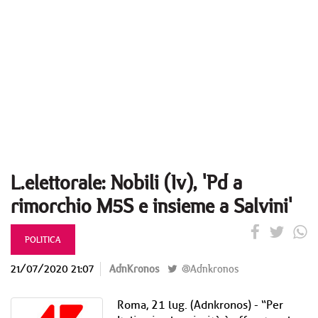
L.elettorale: Nobili (Iv), 'Pd a
rimorchio M5S e insieme a Salvini'
POLITICA
21/07/2020 21:07
AdnKronos
@Adnkronos
Roma, 21 lug. (Adnkronos) - “Per