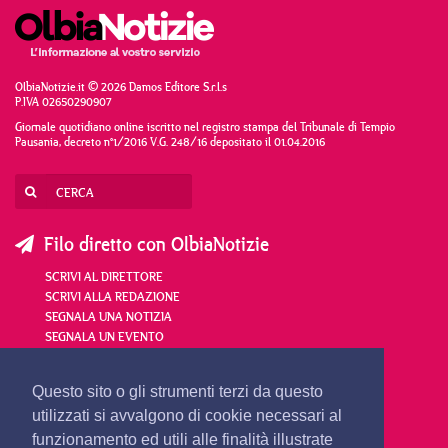
OlbiaNotizie.it © 2026 Damos Editore S.r.l.s
P.IVA 02650290907
Giornale quotidiano online iscritto nel registro stampa del Tribunale di Tempio
Pausania, decreto n°1/2016 V.G. 248/16 depositato il 01.04.2016
Filo diretto con OlbiaNotizie
SCRIVI AL DIRETTORE
SCRIVI ALLA REDAZIONE
SEGNALA UNA NOTIZIA
SEGNALA UN EVENTO
redazione@olbianotizie.it
Questo sito o gli strumenti terzi da questo
utilizzati si avvalgono di cookie necessari al
funzionamento ed utili alle finalità illustrate