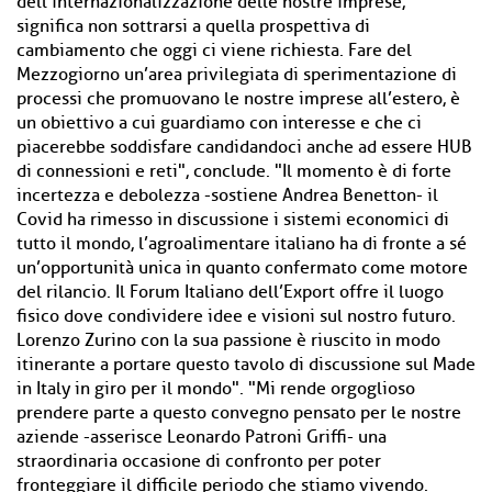
dell’internazionalizzazione delle nostre imprese,
significa non sottrarsi a quella prospettiva di
cambiamento che oggi ci viene richiesta. Fare del
Mezzogiorno un’area privilegiata di sperimentazione di
processi che promuovano le nostre imprese all’estero, è
un obiettivo a cui guardiamo con interesse e che ci
piacerebbe soddisfare candidandoci anche ad essere HUB
di connessioni e reti", conclude. "Il momento è di forte
incertezza e debolezza -sostiene Andrea Benetton- il
Covid ha rimesso in discussione i sistemi economici di
tutto il mondo, l’agroalimentare italiano ha di fronte a sé
un’opportunità unica in quanto confermato come motore
del rilancio. Il Forum Italiano dell’Export offre il luogo
fisico dove condividere idee e visioni sul nostro futuro.
Lorenzo Zurino con la sua passione è riuscito in modo
itinerante a portare questo tavolo di discussione sul Made
in Italy in giro per il mondo". "Mi rende orgoglioso
prendere parte a questo convegno pensato per le nostre
aziende -asserisce Leonardo Patroni Griffi- una
straordinaria occasione di confronto per poter
fronteggiare il difficile periodo che stiamo vivendo.