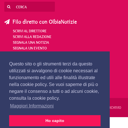
Filo diretto con OlbiaNotizie
SCRIVI AL DIRETTORE
SCRIVI ALLA REDAZIONE
SEGNALA UNA NOTIZIA
SEGNALA UN EVENTO
redazione@olbianotizie.it
Questo sito o gli strumenti terzi da questo
utilizzati si avvalgono di cookie necessari al
funzionamento ed utili alle finalità illustrate
nella cookie policy. Se vuoi saperne di più o
negare il consenso a tutti o ad alcuni cookie,
consulta la cookie policy.
Maggiori Informazioni
REDAZIONE
PUBBLICITÀ
PRIVACY E COOKIES
NOTE LEGALI
ARCHIVIO
Ho capito
PRIMA PAGINA
24 ORE
VIDEO