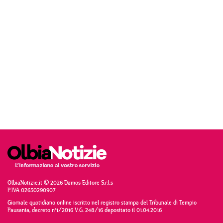
OlbiaNotizie.it © 2026 Damos Editore S.r.l.s
P.IVA 02650290907
Giornale quotidiano online iscritto nel registro stampa del Tribunale di Tempio
Pausania, decreto n°1/2016 V.G. 248/16 depositato il 01.04.2016