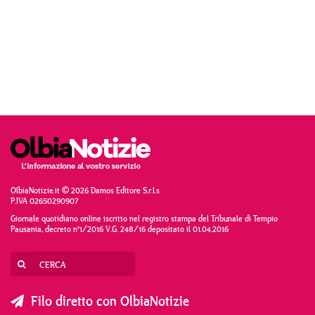
OlbiaNotizie.it © 2026 Damos Editore S.r.l.s
P.IVA 02650290907
Giornale quotidiano online iscritto nel registro stampa del Tribunale di Tempio
Pausania, decreto n°1/2016 V.G. 248/16 depositato il 01.04.2016
Filo diretto con OlbiaNotizie