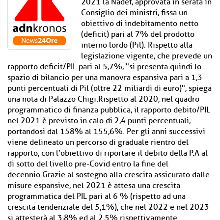
2021 la Nadef, approvata in serata in
Consiglio dei ministri, fissa un
obiettivo di indebitamento netto
(deficit) pari al 7% del prodotto
interno lordo (Pil). Rispetto alla
legislazione vigente, che prevede un
rapporto deficit/PIL pari al 5,7%, "si presenta quindi lo
spazio di bilancio per una manovra espansiva pari a 1,3
punti percentuali di Pil (oltre 22 miliardi di euro)", spiega
una nota di Palazzo Chigi.Rispetto al 2020, nel quadro
programmatico di finanza pubblica, il rapporto debito/PIL
nel 2021 è previsto in calo di 2,4 punti percentuali,
portandosi dal 158% al 155,6%. Per gli anni successivi
viene delineato un percorso di graduale rientro del
rapporto, con l’obiettivo di riportare il debito della P.A al
di sotto del livello pre-Covid entro la fine del
decennio.Grazie al sostegno alla crescita assicurato dalle
misure espansive, nel 2021 è attesa una crescita
programmatica del PIL pari al 6 % (rispetto ad una
crescita tendenziale del 5,1%), che nel 2022 e nel 2023
si attesterà al 3,8% ed al 2,5% rispettivamente.