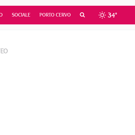
34°
O
SOCIALE
PORTO CERVO
DEO