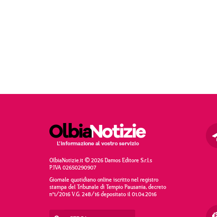
OlbiaNotizie.it © 2026 Damos Editore S.r.l.s
P.IVA 02650290907
Giornale quotidiano online iscritto nel registro
stampa del Tribunale di Tempio Pausania, decreto
n°1/2016 V.G. 248/16 depositato il 01.04.2016