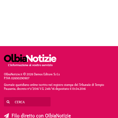
OlbiaNotizie.it © 2026 Damos Editore S.r.l.s
P.IVA 02650290907
Giornale quotidiano online iscritto nel registro stampa del Tribunale di Tempio
Pausania, decreto n°1/2016 V.G. 248/16 depositato il 01.04.2016
Filo diretto con OlbiaNotizie