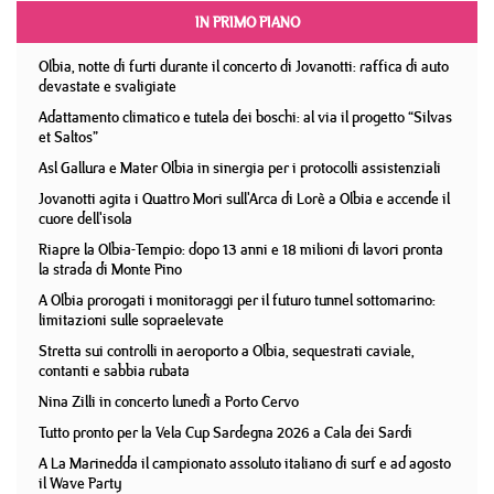
IN PRIMO PIANO
Olbia, notte di furti durante il concerto di Jovanotti: raffica di auto
devastate e svaligiate
Adattamento climatico e tutela dei boschi: al via il progetto “Silvas
et Saltos”
Asl Gallura e Mater Olbia in sinergia per i protocolli assistenziali
Jovanotti agita i Quattro Mori sull'Arca di Lorè a Olbia e accende il
cuore dell'isola
Riapre la Olbia-Tempio: dopo 13 anni e 18 milioni di lavori pronta
la strada di Monte Pino
A Olbia prorogati i monitoraggi per il futuro tunnel sottomarino:
limitazioni sulle sopraelevate
Stretta sui controlli in aeroporto a Olbia, sequestrati caviale,
contanti e sabbia rubata
Nina Zilli in concerto lunedì a Porto Cervo
Tutto pronto per la Vela Cup Sardegna 2026 a Cala dei Sardi
A La Marinedda il campionato assoluto italiano di surf e ad agosto
il Wave Party