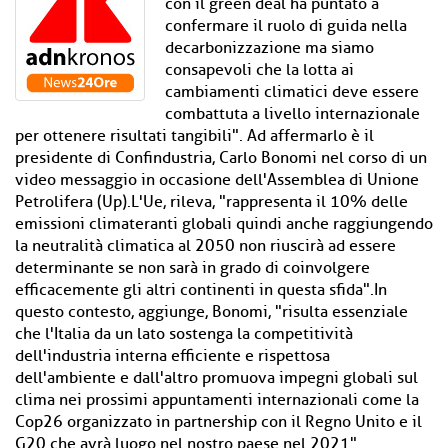
con il green deal ha puntato a
confermare il ruolo di guida nella
decarbonizzazione ma siamo
consapevoli che la lotta ai
cambiamenti climatici deve essere
combattuta a livello internazionale
per ottenere risultati tangibili". Ad affermarlo è il
presidente di Confindustria, Carlo Bonomi nel corso di un
video messaggio in occasione dell'Assemblea di Unione
Petrolifera (Up).L'Ue, rileva, "rappresenta il 10% delle
emissioni climateranti globali quindi anche raggiungendo
la neutralità climatica al 2050 non riuscirà ad essere
determinante se non sarà in grado di coinvolgere
efficacemente gli altri continenti in questa sfida".In
questo contesto, aggiunge, Bonomi, "risulta essenziale
che l'Italia da un lato sostenga la competitività
dell'industria interna efficiente e rispettosa
dell'ambiente e dall'altro promuova impegni globali sul
clima nei prossimi appuntamenti internazionali come la
Cop26 organizzato in partnership con il Regno Unito e il
G20 che avrà luogo nel nostro paese nel 2021".