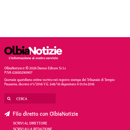
OlbiaNotizie.it © 2026 Damos Editore S.r.l.s
P.IVA 02650290907
Giornale quotidiano online iscritto nel registro stampa del Tribunale di Tempio
Pausania, decreto n°1/2016 V.G. 248/16 depositato il 01.04.2016
Filo diretto con OlbiaNotizie
SCRIVI AL DIRETTORE
SCRIVI ALLA REDAZIONE