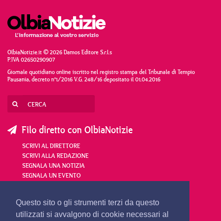
OlbiaNotizie.it © 2026 Damos Editore S.r.l.s
P.IVA 02650290907
Giornale quotidiano online iscritto nel registro stampa del Tribunale di Tempio
Pausania, decreto n°1/2016 V.G. 248/16 depositato il 01.04.2016
Filo diretto con OlbiaNotizie
SCRIVI AL DIRETTORE
SCRIVI ALLA REDAZIONE
SEGNALA UNA NOTIZIA
SEGNALA UN EVENTO
redazione@olbianotizie.it
Questo sito o gli strumenti terzi da questo
utilizzati si avvalgono di cookie necessari al