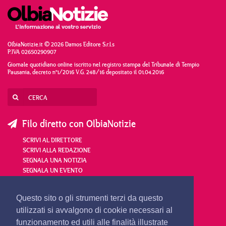
OlbiaNotizie.it © 2026 Damos Editore S.r.l.s
P.IVA 02650290907
Giornale quotidiano online iscritto nel registro stampa del Tribunale di Tempio
Pausania, decreto n°1/2016 V.G. 248/16 depositato il 01.04.2016
Filo diretto con OlbiaNotizie
SCRIVI AL DIRETTORE
SCRIVI ALLA REDAZIONE
SEGNALA UNA NOTIZIA
SEGNALA UN EVENTO
redazione@olbianotizie.it
Questo sito o gli strumenti terzi da questo
utilizzati si avvalgono di cookie necessari al
funzionamento ed utili alle finalità illustrate