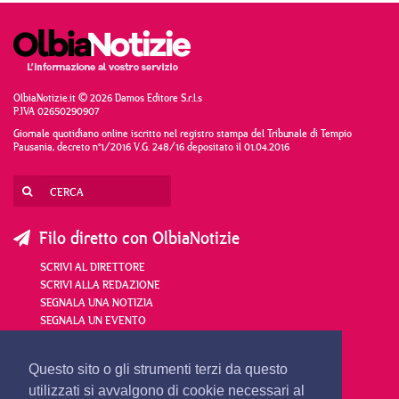
OlbiaNotizie.it © 2026 Damos Editore S.r.l.s
P.IVA 02650290907
Giornale quotidiano online iscritto nel registro stampa del Tribunale di Tempio
Pausania, decreto n°1/2016 V.G. 248/16 depositato il 01.04.2016
Filo diretto con OlbiaNotizie
SCRIVI AL DIRETTORE
SCRIVI ALLA REDAZIONE
SEGNALA UNA NOTIZIA
SEGNALA UN EVENTO
redazione@olbianotizie.it
Questo sito o gli strumenti terzi da questo
utilizzati si avvalgono di cookie necessari al