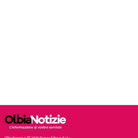
OlbiaNotizie.it © 2026 Damos Editore S.r.l.s