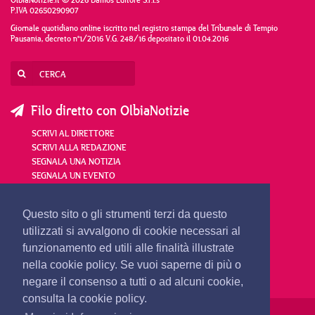
P.IVA 02650290907
Giornale quotidiano online iscritto nel registro stampa del Tribunale di Tempio
Pausania, decreto n°1/2016 V.G. 248/16 depositato il 01.04.2016
Filo diretto con OlbiaNotizie
SCRIVI AL DIRETTORE
SCRIVI ALLA REDAZIONE
SEGNALA UNA NOTIZIA
SEGNALA UN EVENTO
redazione@olbianotizie.it
Questo sito o gli strumenti terzi da questo
utilizzati si avvalgono di cookie necessari al
funzionamento ed utili alle finalità illustrate
nella cookie policy. Se vuoi saperne di più o
negare il consenso a tutti o ad alcuni cookie,
consulta la cookie policy.