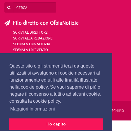
Filo diretto con OlbiaNotizie
SCRIVI AL DIRETTORE
SCRIVI ALLA REDAZIONE
SEGNALA UNA NOTIZIA
SEGNALA UN EVENTO
redazione@olbianotizie.it
Questo sito o gli strumenti terzi da questo
utilizzati si avvalgono di cookie necessari al
funzionamento ed utili alle finalità illustrate
nella cookie policy. Se vuoi saperne di più o
negare il consenso a tutti o ad alcuni cookie,
consulta la cookie policy.
Maggiori Informazioni
REDAZIONE
PUBBLICITÀ
PRIVACY E COOKIES
NOTE LEGALI
ARCHIVIO
Ho capito
PRIMA PAGINA
24 ORE
VIDEO