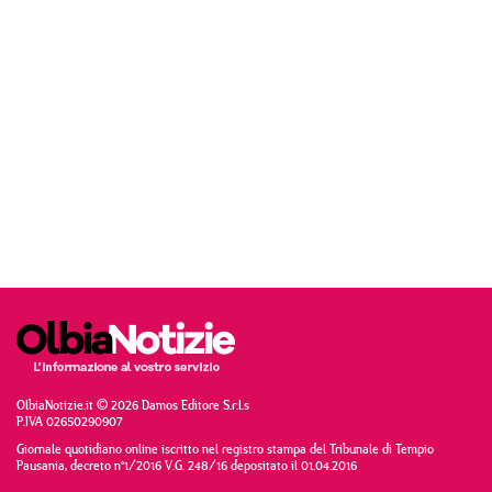
OlbiaNotizie.it © 2026 Damos Editore S.r.l.s
P.IVA 02650290907
Giornale quotidiano online iscritto nel registro stampa del Tribunale di Tempio
Pausania, decreto n°1/2016 V.G. 248/16 depositato il 01.04.2016