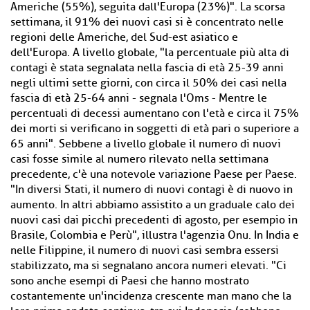
Americhe (55%), seguita dall'Europa (23%)". La scorsa
settimana, il 91% dei nuovi casi si è concentrato nelle
regioni delle Americhe, del Sud-est asiatico e
dell'Europa. A livello globale, "la percentuale più alta di
contagi è stata segnalata nella fascia di età 25-39 anni
negli ultimi sette giorni, con circa il 50% dei casi nella
fascia di età 25-64 anni - segnala l'Oms - Mentre le
percentuali di decessi aumentano con l'età e circa il 75%
dei morti si verificano in soggetti di età pari o superiore a
65 anni". Sebbene a livello globale il numero di nuovi
casi fosse simile al numero rilevato nella settimana
precedente, c'è una notevole variazione Paese per Paese.
"In diversi Stati, il numero di nuovi contagi è di nuovo in
aumento. In altri abbiamo assistito a un graduale calo dei
nuovi casi dai picchi precedenti di agosto, per esempio in
Brasile, Colombia e Perù", illustra l'agenzia Onu. In India e
nelle Filippine, il numero di nuovi casi sembra essersi
stabilizzato, ma si segnalano ancora numeri elevati. "Ci
sono anche esempi di Paesi che hanno mostrato
costantemente un'incidenza crescente man mano che la