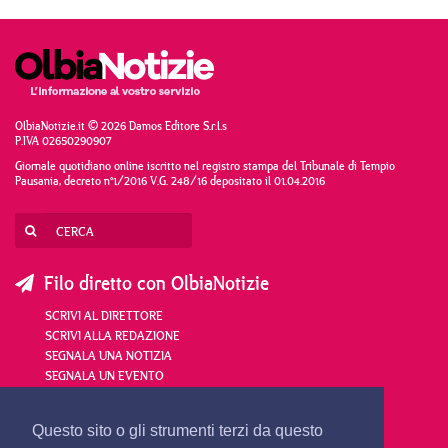
OlbiaNotizie.it © 2026 Damos Editore S.r.l.s
P.IVA 02650290907
Giornale quotidiano online iscritto nel registro stampa del Tribunale di Tempio
Pausania, decreto n°1/2016 V.G. 248/16 depositato il 01.04.2016
Filo diretto con OlbiaNotizie
SCRIVI AL DIRETTORE
SCRIVI ALLA REDAZIONE
SEGNALA UNA NOTIZIA
SEGNALA UN EVENTO
redazione@olbianotizie.it
Questo sito o gli strumenti terzi da questo