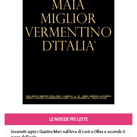
LE NOTIZIE PIÙ LETTE
Jovanotti agita i Quattro Mori sull'Arca di Lorè a Olbia e accende il