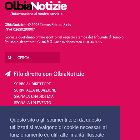
OlbiaNotizie.it © 2026 Damos Editore S.r.l.s
P.IVA 02650290907
Giornale quotidiano online iscritto nel registro stampa del Tribunale di Tempio
Pausania, decreto n°1/2016 V.G. 248/16 depositato il 01.04.2016
Filo diretto con OlbiaNotizie
SCRIVI AL DIRETTORE
SCRIVI ALLA REDAZIONE
SEGNALA UNA NOTIZIA
SEGNALA UN EVENTO
redazione@olbianotizie.it
Questo sito o gli strumenti terzi da questo
utilizzati si avvalgono di cookie necessari al
funzionamento ed utili alle finalità illustrate