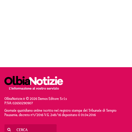
OlbiaNotizie.it © 2026 Damos Editore S.r.l.s
P.IVA 02650290907
Giornale quotidiano online iscritto nel registro stampa del Tribunale di Tempio
Pausania, decreto n°1/2016 V.G. 248/16 depositato il 01.04.2016