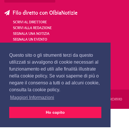
Filo diretto con OlbiaNotizie
SCRIVI AL DIRETTORE
SCRIVI ALLA REDAZIONE
SEGNALA UNA NOTIZIA
SEGNALA UN EVENTO
redazione@olbianotizie.it
Questo sito o gli strumenti terzi da questo
utilizzati si avvalgono di cookie necessari al
funzionamento ed utili alle finalità illustrate
nella cookie policy. Se vuoi saperne di più o
negare il consenso a tutti o ad alcuni cookie,
consulta la cookie policy.
Maggiori Informazioni
REDAZIONE
PUBBLICITÀ
PRIVACY E COOKIES
NOTE LEGALI
ARCHIVIO
Ho capito
PRIMA PAGINA
24 ORE
VIDEO