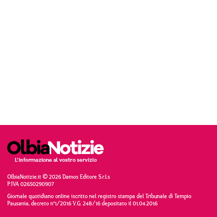
OlbiaNotizie.it © 2026 Damos Editore S.r.l.s
P.IVA 02650290907
Giornale quotidiano online iscritto nel registro stampa del Tribunale di Tempio
Pausania, decreto n°1/2016 V.G. 248/16 depositato il 01.04.2016