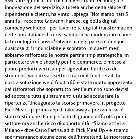
5%. Ciò significa che chi ha investito in tecnologia e
innovazione del servizio, a tutela anche della salute di
dipendenti e clienti, ha vinto", spiega.“Noi siamo nati 3
anni fa - racconta Giovanni Farese, dg della digital
company webidoo - per favorire la digital transformation
delle pmi italiane. La crisi sanitaria ha evidenziato come
la tecnologia ci possa 'salvare' e oggi pare a chiunque
qualcosa di irrinunciabile e scontato. In questi mesi
abbiamo rafforzato le nostre partnership strategiche, in
particolare wix e shopify per l’e-commerce, e messo a
punto prodotti verticali per agevolare l’utilizzo di
strumenti web in vari settori tra cui il food retail: la
nostra soluzione webi food 360 è stata molto apprezzata
dai ristoratori che soprattutto per l’autunno sono decisi
ad adottare tutti gli strumenti utili ad accelerare la
ripartenza”.Inaugurato la scorsa primavera, il progetto
Pick Meal Up, prima app di take away a prezzo fisso, è
stato testimone di un periodo di grande difficoltà per il
settore ma anche ricco di opportunità. “Siamo attivi a
Milano - dice Carlo Farina, ad di Pick Meal Up - e stiamo
sperimentando alcune zone dell’hinterland. La ripartenza