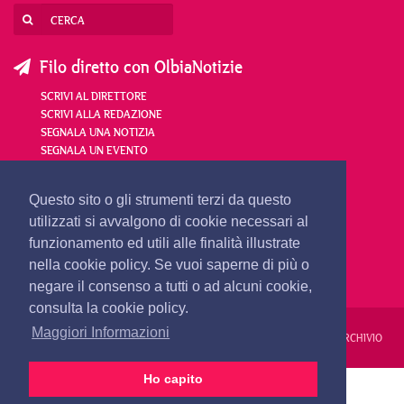
Filo diretto con OlbiaNotizie
SCRIVI AL DIRETTORE
SCRIVI ALLA REDAZIONE
SEGNALA UNA NOTIZIA
SEGNALA UN EVENTO
redazione@olbianotizie.it
Questo sito o gli strumenti terzi da questo
utilizzati si avvalgono di cookie necessari al
funzionamento ed utili alle finalità illustrate
nella cookie policy. Se vuoi saperne di più o
negare il consenso a tutti o ad alcuni cookie,
consulta la cookie policy.
Maggiori Informazioni
REDAZIONE
PUBBLICITÀ
PRIVACY E COOKIES
NOTE LEGALI
ARCHIVIO
Ho capito
PRIMA PAGINA
24 ORE
VIDEO