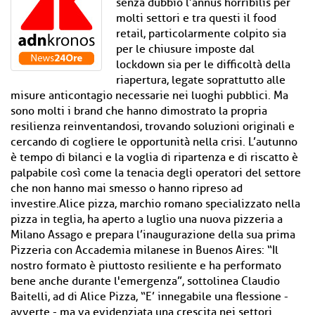
senza dubbio l’annus horribilis per
molti settori e tra questi il food
retail, particolarmente colpito sia
per le chiusure imposte dal
lockdown sia per le difficoltà della
riapertura, legate soprattutto alle
misure anticontagio necessarie nei luoghi pubblici. Ma
sono molti i brand che hanno dimostrato la propria
resilienza reinventandosi, trovando soluzioni originali e
cercando di cogliere le opportunità nella crisi. L’autunno
è tempo di bilanci e la voglia di ripartenza e di riscatto è
palpabile così come la tenacia degli operatori del settore
che non hanno mai smesso o hanno ripreso ad
investire.Alice pizza, marchio romano specializzato nella
pizza in teglia, ha aperto a luglio una nuova pizzeria a
Milano Assago e prepara l’inaugurazione della sua prima
Pizzeria con Accademia milanese in Buenos Aires: “Il
nostro formato è piuttosto resiliente e ha performato
bene anche durante l'emergenza”, sottolinea Claudio
Baitelli, ad di Alice Pizza, “E’ innegabile una flessione -
avverte - ma va evidenziata una crescita nei settori