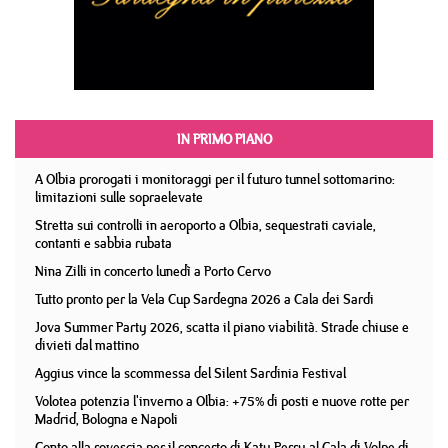
IN PRIMO PIANO
A Olbia prorogati i monitoraggi per il futuro tunnel sottomarino:
limitazioni sulle sopraelevate
Stretta sui controlli in aeroporto a Olbia, sequestrati caviale,
contanti e sabbia rubata
Nina Zilli in concerto lunedì a Porto Cervo
Tutto pronto per la Vela Cup Sardegna 2026 a Cala dei Sardi
Jova Summer Party 2026, scatta il piano viabilità. Strade chiuse e
divieti dal mattino
Aggius vince la scommessa del Silent Sardinia Festival
Volotea potenzia l'inverno a Olbia: +75% di posti e nuove rotte per
Madrid, Bologna e Napoli
Conto alla rovescia per il concerto di Katy Perry al Cala di Volpe di