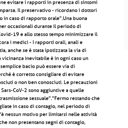
ene evitare i rapporti in presenza di sintomi
mparsa. Il preservativo - ricordano i dottori
tto in caso di rapporto orale".Una buona
ner occasionali durante il periodo di
 Covid-19 e allo stesso tempo minimizzare il
ra i medici - I rapporti orali, anali e
a, anche se è stata ipotizzata la via di
a vicinanza inevitabile è in ogni caso un
 semplice bacio può essere via di
erché è corretto consigliare di evitare
osciuti o non ben conosciuti. Le precauzioni
l Sars-CoV-2 sono aggiuntive a quelle
 trasmissione sessuale"."Fermo restando che
liate in caso di contagio, nel periodo di
'è nessun motivo per limitarsi nelle attività
che non presentano segni di contagio,