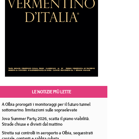
LE NOTIZIE PIÙ LETTE
A Olbia prorogati i monitoraggi per il futuro tunnel
sottomarino: limitazioni sulle sopraelevate
Jova Summer Party 2026, scatta il piano viabilità.
Strade chiuse e divieti dal mattino
Stretta sui controlli in aeroporto a Olbia, sequestrati
caviale, contanti e sabbia rubata