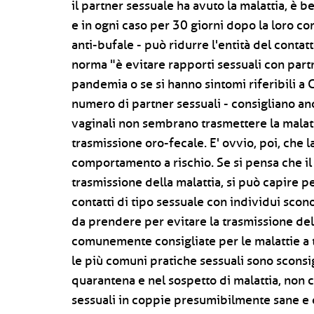
il partner sessuale ha avuto la malattia, è b
e in ogni caso per 30 giorni dopo la loro co
anti-bufale - può ridurre l'entità del conta
norma "è evitare rapporti sessuali con part
pandemia o se si hanno sintomi riferibili a
numero di partner sessuali - consigliano anco
vaginali non sembrano trasmettere la malatti
trasmissione oro-fecale. E' ovvio, poi, che l
comportamento a rischio. Se si pensa che il
trasmissione della malattia, si può capire p
contatti di tipo sessuale con individui scon
da prendere per evitare la trasmissione de
comunemente consigliate per le malattie a
le più comuni pratiche sessuali sono sconsig
quarantena e nel sospetto di malattia, non c
sessuali in coppie presumibilmente sane e 