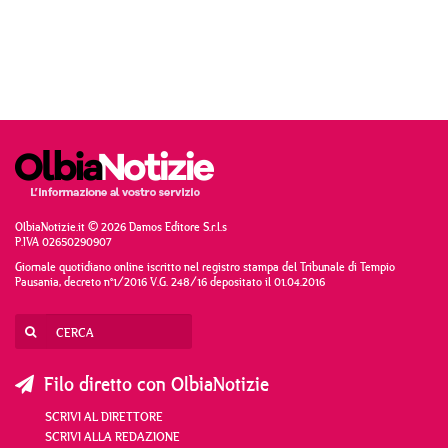
OlbiaNotizie.it © 2026 Damos Editore S.r.l.s
P.IVA 02650290907
Giornale quotidiano online iscritto nel registro stampa del Tribunale di Tempio
Pausania, decreto n°1/2016 V.G. 248/16 depositato il 01.04.2016
Filo diretto con OlbiaNotizie
SCRIVI AL DIRETTORE
SCRIVI ALLA REDAZIONE