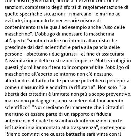
che i nostri governanti, anche a mezzo di controlli e
sanzioni, compissero degli sforzi di regolamentazione di
quelle specifiche situazioni - rimarcano - e mirino ad
evitarle, imponendo le necessarie misure di
contenimento tra le quali ad esempio anche l’uso delle
mascherine". L'obbligo di indossare la mascherina
all'aperto "sembra tradire un intento allarmista che
prescinde dai dati scientifici e parla alla pancia delle
persone - obiettano i due giuristi - al fine di assicurarsi
l’assimilazione delle restrizioni imposte. Molti virologi in
questi giorni hanno ritenuto incomprensibile l’obbligo di
mascherine all’aperto se intorno non c’è nessuno,
allertando sul fatto che le persone potrebbero percepirla
come un’assurdità e addirittura rifiutarla". Non solo. "La
libertà dei cittadini è limitata non più a scopo preventivo,
ma a scopo pedagogico, a prescindere dal fondamento
scientifico". "Noi crediamo fermamente che i cittadini
meritino di essere parte di un rapporto di fiducia
autentico, nel quale lo scambio di informazioni con le
istituzioni sia improntato alla trasparenza", sostengono.
"Siamo convinti che questa battaglia sarà vinta con il