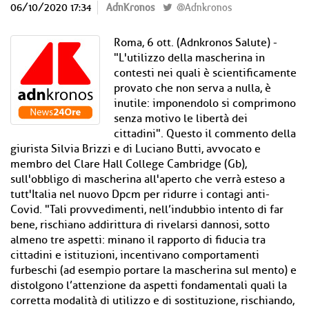
06/10/2020 17:34
AdnKronos
@Adnkronos
Roma, 6 ott. (Adnkronos Salute) -
"L'utilizzo della mascherina in
contesti nei quali è scientificamente
provato che non serva a nulla, è
inutile: imponendolo si comprimono
senza motivo le libertà dei
cittadini". Questo il commento della
giurista Silvia Brizzi e di Luciano Butti, avvocato e
membro del Clare Hall College Cambridge (Gb),
sull'obbligo di mascherina all'aperto che verrà esteso a
tutt'Italia nel nuovo Dpcm per ridurre i contagi anti-
Covid. "Tali provvedimenti, nell’indubbio intento di far
bene, rischiano addirittura di rivelarsi dannosi, sotto
almeno tre aspetti: minano il rapporto di fiducia tra
cittadini e istituzioni, incentivano comportamenti
furbeschi (ad esempio portare la mascherina sul mento) e
distolgono l’attenzione da aspetti fondamentali quali la
corretta modalità di utilizzo e di sostituzione, rischiando,