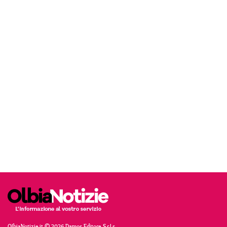
OlbiaNotizie.it © 2026 Damos Editore S.r.l.s