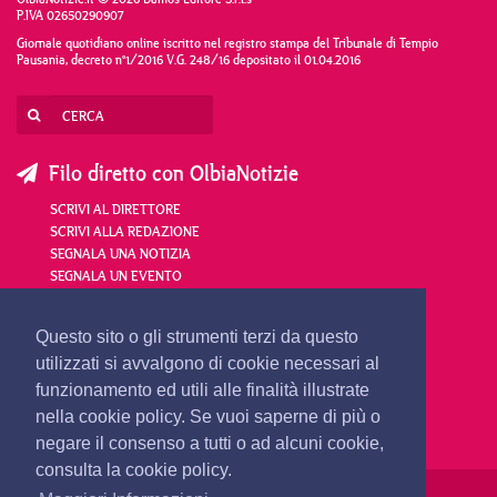
P.IVA 02650290907
Giornale quotidiano online iscritto nel registro stampa del Tribunale di Tempio
Pausania, decreto n°1/2016 V.G. 248/16 depositato il 01.04.2016
Filo diretto con OlbiaNotizie
SCRIVI AL DIRETTORE
SCRIVI ALLA REDAZIONE
SEGNALA UNA NOTIZIA
SEGNALA UN EVENTO
redazione@olbianotizie.it
Questo sito o gli strumenti terzi da questo
utilizzati si avvalgono di cookie necessari al
funzionamento ed utili alle finalità illustrate
nella cookie policy. Se vuoi saperne di più o
negare il consenso a tutti o ad alcuni cookie,
consulta la cookie policy.