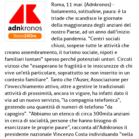
Roma, 11 mar. (Adnkronos) -
Isolamento, solitudine, paura: è la
triade che scandisce le giornate
della maggioranza degli anziani del
nostro Paese, ad un anno dall'inizio
della pandemia. "Centri sociali
chiusi, sospese tutte le attività che
creano assembramento, il turismo sociale, nipoti e
familiari lontani" spesso perché potenziali untori. Circoli
viziosi che "esasperano le fragilità e le insicurezze di chi
vive un'età particolare, soprattutto se non inserito in un
contesto familiare". Tanto che l'Auser, Associazione per
l'invecchiamento attivo, oltre a gestire le tradizionali
attività di prossimità, ancora in vigore, ha infatti dato il
via ad un nuovo servizio, "la compagnia telefonica",
gestendo una quantità di numeri di telefono "da
capogiro". "Abbiamo un elenco di circa 300mila anziani
in cerca di socialità, persone che hanno bisogno di
esorcizzare le proprie paure", racconta all'Adnkronos il
presidente nazionale Vincenzo Costa individuando "nella