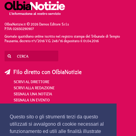
OlbiaNotizie.it © 2026 Damos Editore S.r.l.s
P.IVA 02650290907
Giornale quotidiano online iscritto nel registro stampa del Tribunale di Tempio
Pausania, decreto n°1/2016 V.G. 248/16 depositato il 01.04.2016
Filo diretto con OlbiaNotizie
SCRIVI AL DIRETTORE
SCRIVI ALLA REDAZIONE
SEGNALA UNA NOTIZIA
SEGNALA UN EVENTO
redazione@olbianotizie.it
Questo sito o gli strumenti terzi da questo
utilizzati si avvalgono di cookie necessari al
funzionamento ed utili alle finalità illustrate