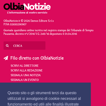
OlbiaNotizie.it © 2026 Damos Editore S.r.l.s
P.IVA 02650290907
Giornale quotidiano online iscritto nel registro stampa del Tribunale di Tempio
Pausania, decreto n°1/2016 V.G. 248/16 depositato il 01.04.2016
Filo diretto con OlbiaNotizie
SCRIVI AL DIRETTORE
SCRIVI ALLA REDAZIONE
SEGNALA UNA NOTIZIA
SEGNALA UN EVENTO
redazione@olbianotizie.it
Questo sito o gli strumenti terzi da questo
utilizzati si avvalgono di cookie necessari al
funzionamento ed utili alle finalità illustrate