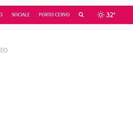
32°
O
SOCIALE
PORTO CERVO
DEO