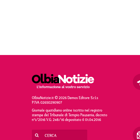
OlbiaNotizie.it © 2026 Damos Editore S.r.l.s
P.IVA 02650290907
Giornale quotidiano online iscritto nel registro
stampa del Tribunale di Tempio Pausania, decreto
n°1/2016 V.G. 248/16 depositato il 01.04.2016