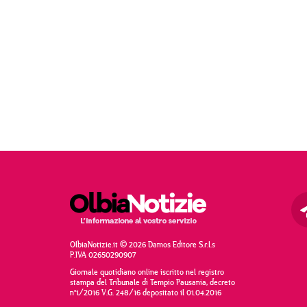
OlbiaNotizie.it © 2026 Damos Editore S.r.l.s
P.IVA 02650290907
Giornale quotidiano online iscritto nel registro
stampa del Tribunale di Tempio Pausania, decreto
n°1/2016 V.G. 248/16 depositato il 01.04.2016