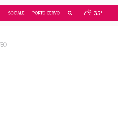
35°
O
SOCIALE
PORTO CERVO
DEO