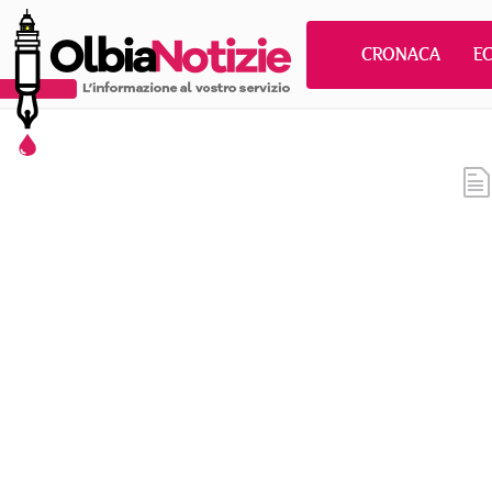
CRONACA
E