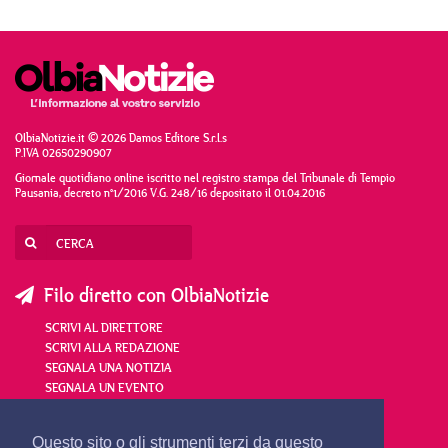
OlbiaNotizie.it © 2026 Damos Editore S.r.l.s
P.IVA 02650290907
Giornale quotidiano online iscritto nel registro stampa del Tribunale di Tempio
Pausania, decreto n°1/2016 V.G. 248/16 depositato il 01.04.2016
Filo diretto con OlbiaNotizie
SCRIVI AL DIRETTORE
SCRIVI ALLA REDAZIONE
SEGNALA UNA NOTIZIA
SEGNALA UN EVENTO
redazione@olbianotizie.it
Questo sito o gli strumenti terzi da questo