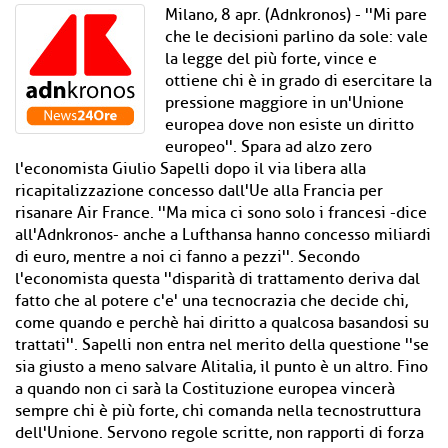
Milano, 8 apr. (Adnkronos) - ''Mi pare
che le decisioni parlino da sole: vale
la legge del più forte, vince e
ottiene chi è in grado di esercitare la
pressione maggiore in un'Unione
europea dove non esiste un diritto
europeo''. Spara ad alzo zero
l'economista Giulio Sapelli dopo il via libera alla
ricapitalizzazione concesso dall'Ue alla Francia per
risanare Air France. ''Ma mica ci sono solo i francesi -dice
all'Adnkronos- anche a Lufthansa hanno concesso miliardi
di euro, mentre a noi ci fanno a pezzi''. Secondo
l'economista questa ''disparità di trattamento deriva dal
fatto che al potere c'e' una tecnocrazia che decide chi,
come quando e perchè hai diritto a qualcosa basandosi su
trattati''. Sapelli non entra nel merito della questione ''se
sia giusto a meno salvare Alitalia, il punto è un altro. Fino
a quando non ci sarà la Costituzione europea vincerà
sempre chi è più forte, chi comanda nella tecnostruttura
dell'Unione. Servono regole scritte, non rapporti di forza