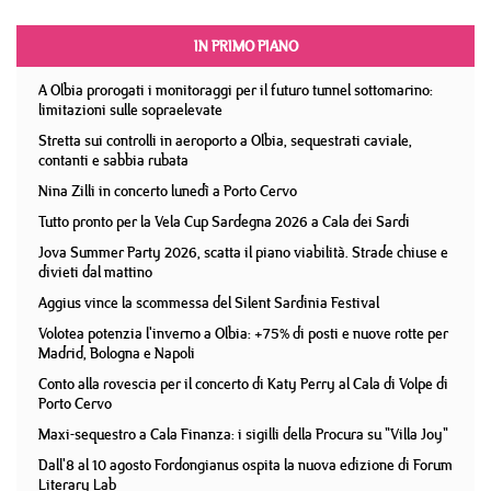
IN PRIMO PIANO
A Olbia prorogati i monitoraggi per il futuro tunnel sottomarino:
limitazioni sulle sopraelevate
Stretta sui controlli in aeroporto a Olbia, sequestrati caviale,
contanti e sabbia rubata
Nina Zilli in concerto lunedì a Porto Cervo
Tutto pronto per la Vela Cup Sardegna 2026 a Cala dei Sardi
Jova Summer Party 2026, scatta il piano viabilità. Strade chiuse e
divieti dal mattino
Aggius vince la scommessa del Silent Sardinia Festival
Volotea potenzia l'inverno a Olbia: +75% di posti e nuove rotte per
Madrid, Bologna e Napoli
Conto alla rovescia per il concerto di Katy Perry al Cala di Volpe di
Porto Cervo
Maxi-sequestro a Cala Finanza: i sigilli della Procura su "Villa Joy"
Dall'8 al 10 agosto Fordongianus ospita la nuova edizione di Forum
Literary Lab