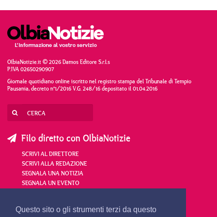
OlbiaNotizie.it © 2026 Damos Editore S.r.l.s
P.IVA 02650290907
Giornale quotidiano online iscritto nel registro stampa del Tribunale di Tempio
Pausania, decreto n°1/2016 V.G. 248/16 depositato il 01.04.2016
Filo diretto con OlbiaNotizie
SCRIVI AL DIRETTORE
SCRIVI ALLA REDAZIONE
SEGNALA UNA NOTIZIA
SEGNALA UN EVENTO
redazione@olbianotizie.it
Questo sito o gli strumenti terzi da questo