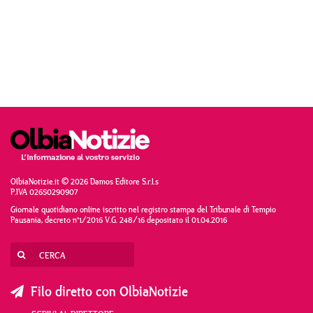
OlbiaNotizie.it © 2026 Damos Editore S.r.l.s
P.IVA 02650290907
Giornale quotidiano online iscritto nel registro stampa del Tribunale di Tempio
Pausania, decreto n°1/2016 V.G. 248/16 depositato il 01.04.2016
Filo diretto con OlbiaNotizie