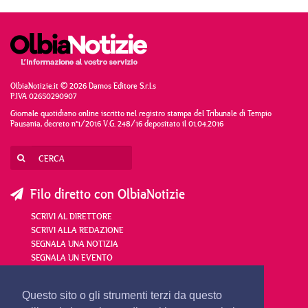
OlbiaNotizie.it © 2026 Damos Editore S.r.l.s
P.IVA 02650290907
Giornale quotidiano online iscritto nel registro stampa del Tribunale di Tempio
Pausania, decreto n°1/2016 V.G. 248/16 depositato il 01.04.2016
Filo diretto con OlbiaNotizie
SCRIVI AL DIRETTORE
SCRIVI ALLA REDAZIONE
SEGNALA UNA NOTIZIA
SEGNALA UN EVENTO
redazione@olbianotizie.it
Questo sito o gli strumenti terzi da questo