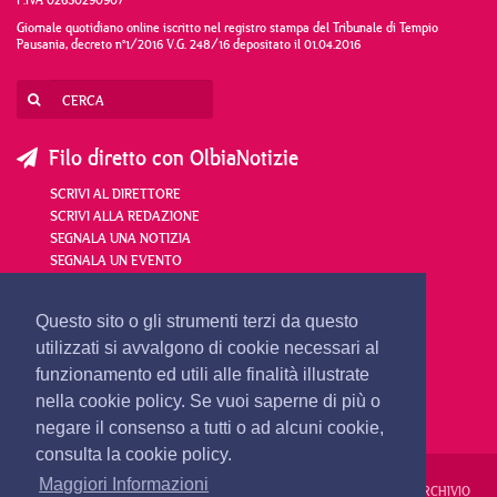
Giornale quotidiano online iscritto nel registro stampa del Tribunale di Tempio
Pausania, decreto n°1/2016 V.G. 248/16 depositato il 01.04.2016
Filo diretto con OlbiaNotizie
SCRIVI AL DIRETTORE
SCRIVI ALLA REDAZIONE
SEGNALA UNA NOTIZIA
SEGNALA UN EVENTO
redazione@olbianotizie.it
Questo sito o gli strumenti terzi da questo
utilizzati si avvalgono di cookie necessari al
funzionamento ed utili alle finalità illustrate
nella cookie policy. Se vuoi saperne di più o
negare il consenso a tutti o ad alcuni cookie,
consulta la cookie policy.
Maggiori Informazioni
REDAZIONE
PUBBLICITÀ
PRIVACY E COOKIES
NOTE LEGALI
ARCHIVIO