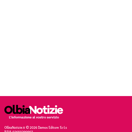
OlbiaNotizie.it © 2026 Damos Editore S.r.l.s
P.IVA 02650290907