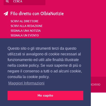
Filo diretto con OlbiaNotizie
SCRIVI AL DIRETTORE
SCRIVI ALLA REDAZIONE
SEGNALA UNA NOTIZIA
SEGNALA UN EVENTO
redazione@olbianotizie.it
Questo sito o gli strumenti terzi da questo
utilizzati si avvalgono di cookie necessari al
funzionamento ed utili alle finalità illustrate
nella cookie policy. Se vuoi saperne di più o
negare il consenso a tutti o ad alcuni cookie,
consulta la cookie policy.
Maggiori Informazioni
REDAZIONE
PUBBLICITÀ
PRIVACY E COOKIES
NOTE LEGALI
ARCHIVIO
Ho capito
PRIMA PAGINA
24 ORE
VIDEO