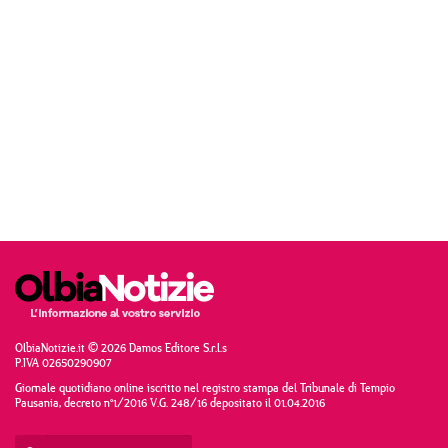
OlbiaNotizie.it © 2026 Damos Editore S.r.l.s
P.IVA 02650290907
Giornale quotidiano online iscritto nel registro stampa del Tribunale di Tempio
Pausania, decreto n°1/2016 V.G. 248/16 depositato il 01.04.2016