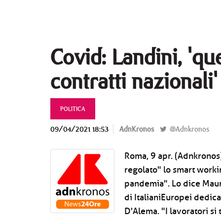
Covid: Landini, 'qu
contratti nazionali'
POLITICA
09/04/2021 18:53
AdnKronos
@Adnkronos
Roma, 9 apr. (Adnkronos) 
regolato" lo smart worki
pandemia". Lo dice Maur
di ItalianiEuropei dedic
D'Alema. "I lavoratori si