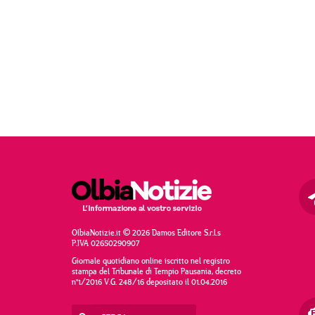
OlbiaNotizie.it © 2026 Damos Editore S.r.l.s
P.IVA 02650290907
Giornale quotidiano online iscritto nel registro
stampa del Tribunale di Tempio Pausania, decreto
n°1/2016 V.G. 248/16 depositato il 01.04.2016