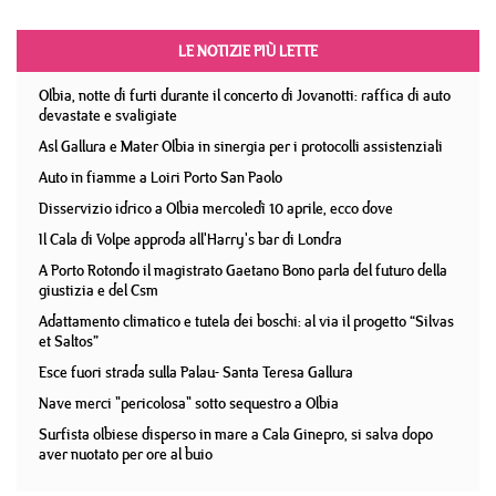
LE NOTIZIE PIÙ LETTE
Olbia, notte di furti durante il concerto di Jovanotti: raffica di auto
devastate e svaligiate
Asl Gallura e Mater Olbia in sinergia per i protocolli assistenziali
Auto in fiamme a Loiri Porto San Paolo
Disservizio idrico a Olbia mercoledì 10 aprile, ecco dove
Il Cala di Volpe approda all'Harry's bar di Londra
A Porto Rotondo il magistrato Gaetano Bono parla del futuro della
giustizia e del Csm
Adattamento climatico e tutela dei boschi: al via il progetto “Silvas
et Saltos”
Esce fuori strada sulla Palau- Santa Teresa Gallura
Nave merci "pericolosa" sotto sequestro a Olbia
Surfista olbiese disperso in mare a Cala Ginepro, si salva dopo
aver nuotato per ore al buio