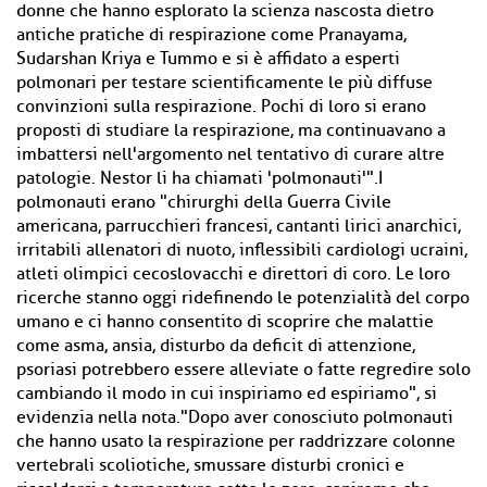
donne che hanno esplorato la scienza nascosta dietro
antiche pratiche di respirazione come Pranayama,
Sudarshan Kriya e Tummo e si è affidato a esperti
polmonari per testare scientificamente le più diffuse
convinzioni sulla respirazione. Pochi di loro si erano
proposti di studiare la respirazione, ma continuavano a
imbattersi nell'argomento nel tentativo di curare altre
patologie. Nestor li ha chiamati 'polmonauti'".I
polmonauti erano "chirurghi della Guerra Civile
americana, parrucchieri francesi, cantanti lirici anarchici,
irritabili allenatori di nuoto, inflessibili cardiologi ucraini,
atleti olimpici cecoslovacchi e direttori di coro. Le loro
ricerche stanno oggi ridefinendo le potenzialità del corpo
umano e ci hanno consentito di scoprire che malattie
come asma, ansia, disturbo da deficit di attenzione,
psoriasi potrebbero essere alleviate o fatte regredire solo
cambiando il modo in cui inspiriamo ed espiriamo", si
evidenzia nella nota."Dopo aver conosciuto polmonauti
che hanno usato la respirazione per raddrizzare colonne
vertebrali scoliotiche, smussare disturbi cronici e