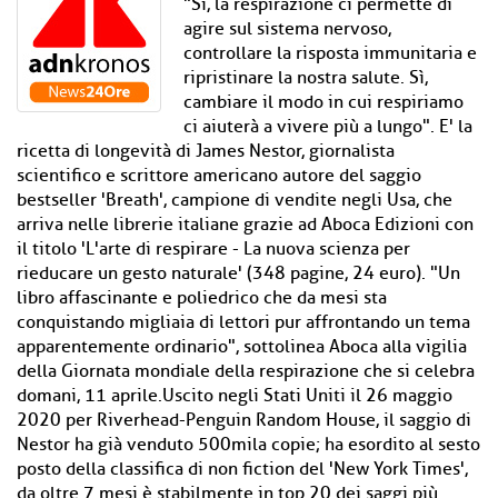
"Sì, la respirazione ci permette di
agire sul sistema nervoso,
controllare la risposta immunitaria e
ripristinare la nostra salute. Sì,
cambiare il modo in cui respiriamo
ci aiuterà a vivere più a lungo". E' la
ricetta di longevità di James Nestor, giornalista
scientifico e scrittore americano autore del saggio
bestseller 'Breath', campione di vendite negli Usa, che
arriva nelle librerie italiane grazie ad Aboca Edizioni con
il titolo 'L'arte di respirare - La nuova scienza per
rieducare un gesto naturale' (348 pagine, 24 euro). "Un
libro affascinante e poliedrico che da mesi sta
conquistando migliaia di lettori pur affrontando un tema
apparentemente ordinario", sottolinea Aboca alla vigilia
della Giornata mondiale della respirazione che si celebra
domani, 11 aprile.Uscito negli Stati Uniti il 26 maggio
2020 per Riverhead-Penguin Random House, il saggio di
Nestor ha già venduto 500mila copie; ha esordito al sesto
posto della classifica di non fiction del 'New York Times',
da oltre 7 mesi è stabilmente in top 20 dei saggi più