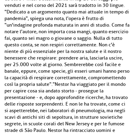
venduti e nel corso del 2021 sarà tradotto in 30 lingue.
"Dedicato a un argomento quanto mai attuale in tempo di
pandemia", spiega una nota, l'opera è frutto di
"un'indagine profonda maturata in anni di studio. Come fa
notare l'autore, non importa cosa mangi, quanto esercizio
fai, quanto sei magro o giovane o saggio. Nulla di tutto
questo conta, se non respiri correttamente. Non c'è
niente di più essenziale per la nostra salute e il nostro
benessere che respirare: prendere aria, lasciarla uscire,
per 25.000 volte al giorno. Sembrerebbe così facile e
banale, eppure, come specie, gli esseri umani hanno perso
la capacità di respirare correttamente, compromettendo
così la propria salute"."Nestor ha viaggiato per il mondo
per capire cosa sia andato storto - prosegue la
presentazione - e, dopo approfondite ricerche, ha trovato
delle risposte sorprendenti. E non le ha trovate, come ci
si aspetterebbe, nei laboratori di pneumologia, ma negli
scavi di antichi siti di sepoltura, in strutture sovietiche
segrete, in scuole corali del New Jersey e per le fumose
strade di São Paulo. Nestor ha rintracciato uomini e