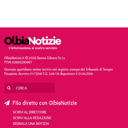
OlbiaNotizie.it © 2026 Damos Editore S.r.l.s
P.IVA 02650290907
Giornale quotidiano online iscritto nel registro stampa del Tribunale di Tempio
Pausania, decreto n°1/2016 V.G. 248/16 depositato il 01.04.2016
Filo diretto con OlbiaNotizie
SCRIVI AL DIRETTORE
SCRIVI ALLA REDAZIONE
SEGNALA UNA NOTIZIA