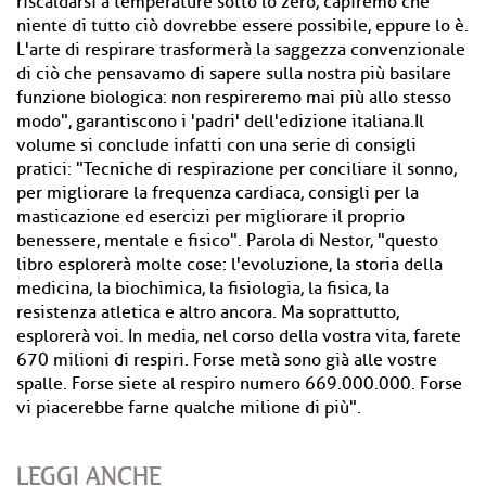
riscaldarsi a temperature sotto lo zero, capiremo che
niente di tutto ciò dovrebbe essere possibile, eppure lo è.
L'arte di respirare trasformerà la saggezza convenzionale
di ciò che pensavamo di sapere sulla nostra più basilare
funzione biologica: non respireremo mai più allo stesso
modo", garantiscono i 'padri' dell'edizione italiana.Il
volume si conclude infatti con una serie di consigli
pratici: "Tecniche di respirazione per conciliare il sonno,
per migliorare la frequenza cardiaca, consigli per la
masticazione ed esercizi per migliorare il proprio
benessere, mentale e fisico". Parola di Nestor, "questo
libro esplorerà molte cose: l'evoluzione, la storia della
medicina, la biochimica, la fisiologia, la fisica, la
resistenza atletica e altro ancora. Ma soprattutto,
esplorerà voi. In media, nel corso della vostra vita, farete
670 milioni di respiri. Forse metà sono già alle vostre
spalle. Forse siete al respiro numero 669.000.000. Forse
vi piacerebbe farne qualche milione di più".
LEGGI ANCHE