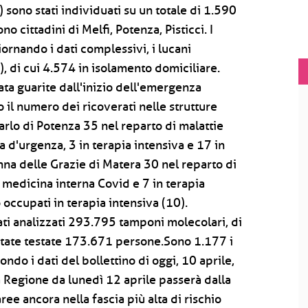
) sono stati individuati su un totale di 1.590
cittadini di Melfi, Potenza, Pisticci. I
iornando i dati complessivi, i lucani
, di cui 4.574 in isolamento domiciliare.
ata guarite dall'inizio dell'emergenza
 il numero dei ricoverati nelle strutture
arlo di Potenza 35 nel reparto di malattie
 d'urgenza, 3 in terapia intensiva e 17 in
na delle Grazie di Matera 30 nel reparto di
 medicina interna Covid e 7 in terapia
o occupati in terapia intensiva (10).
ati analizzati 293.795 tamponi molecolari, di
 state testate 173.671 persone.Sono 1.177 i
ndo i dati del bollettino di oggi, 10 aprile,
a Regione da lunedì 12 aprile passerà dalla
ee ancora nella fascia più alta di rischio