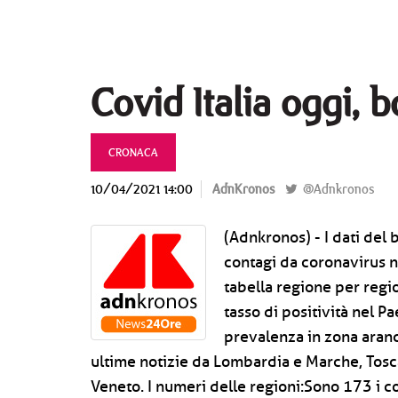
Covid Italia oggi, b
CRONACA
10/04/2021 14:00
AdnKronos
@Adnkronos
(Adnkronos) - I dati del b
contagi da coronavirus ne
tabella regione per regi
tasso di positività nel P
prevalenza in zona aranc
ultime notizie da Lombardia e Marche, Tosc
Veneto. I numeri delle regioni:Sono 173 i con