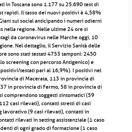
rati in Toscana sono 1.177 su 25.690 test di
 rapidi. Il tasso dei nuovi positivi è 4,58%
iani sui social anticipando i numeri odierni
 nella regione. Nelle ultime 24 ore si
tagi da coronavirus nelle Marche oggi, 10
gione. Nel dettaglio, il Servizio Sanità delle
re sono stati testati 4753 tamponi: 2450
llo screening con percorso Antigenico) e
sitivi/testati pari al 16,9%). I positivi nel
ovincia di Macerata, 113 in provincia di
37 in provincia di Fermo, 58 in provincia di
asi comprendono soggetti sintomatici (59
12 casi rilevati), contatti stretti di casi
g lavorativo (9 casi rilevati), contatti in
ontatti rilevati in setting assistenziale (1 caso
udenti di ogni grado di formazione (1 caso