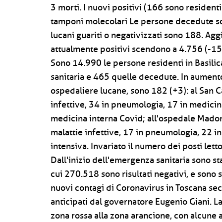
3 morti. I nuovi positivi (166 sono residenti
tamponi molecolari Le persone decedute sono 
lucani guariti o negativizzati sono 188. Agg
attualmente positivi scendono a 4.756 (-15)
Sono 14.990 le persone residenti in Basilic
sanitaria e 465 quelle decedute. In aumento
ospedaliere lucane, sono 182 (+3): al San C
infettive, 34 in pneumologia, 17 in medicina
medicina interna Covid; all'ospedale Madon
malattie infettive, 17 in pneumologia, 22 in
intensiva. Invariato il numero dei posti lett
Dall'inizio dell'emergenza sanitaria sono st
cui 270.518 sono risultati negativi, e sono
nuovi contagi di Coronavirus in Toscana seco
anticipati dal governatore Eugenio Giani. L
zona rossa alla zona arancione, con alcune ar