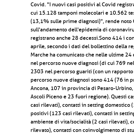
Covid. "I nuovi casi positivi al Covid regist
cui 15.128 tamponi molecolari e 10.562 test
(13,1% sulle prime diagnosi)", rende noto G
sull'andamento dell'epidemia di coronavirus
registrano anche 28 decessi.Sono 414 i con
aprile, secondo i dati del bollettino della re
Marche ha comunicato che nelle ultime 24 o
nel percorso nuove diagnosi (di cui 769 ne
2303 nel percorso guariti (con un rapporto po
percorso nuove diagnosi sono 414 (76 in pr
Ancona, 107 in provincia di Pesaro-Urbino, 
Ascoli Piceno e 23 fuori regione). Questi c
casi rilevati), contatti in setting domestico (1
positivi (123 casi rilevati), contatti in settin
ambiente di vita/socialità (2 casi rilevati), c
rilevato), contatti con coinvolgimento di st