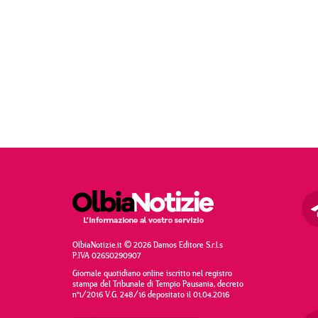
OlbiaNotizie.it © 2026 Damos Editore S.r.l.s
P.IVA 02650290907
Giornale quotidiano online iscritto nel registro
stampa del Tribunale di Tempio Pausania, decreto
n°1/2016 V.G. 248/16 depositato il 01.04.2016