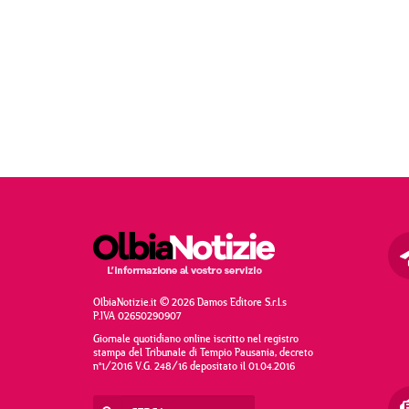
OlbiaNotizie.it © 2026 Damos Editore S.r.l.s
P.IVA 02650290907
Giornale quotidiano online iscritto nel registro
stampa del Tribunale di Tempio Pausania, decreto
n°1/2016 V.G. 248/16 depositato il 01.04.2016