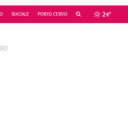
24°
MO
SOCIALE
PORTO CERVO
DEO