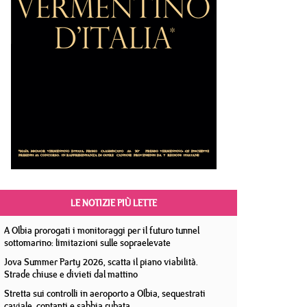
LE NOTIZIE PIÙ LETTE
A Olbia prorogati i monitoraggi per il futuro tunnel
sottomarino: limitazioni sulle sopraelevate
Jova Summer Party 2026, scatta il piano viabilità.
Strade chiuse e divieti dal mattino
Stretta sui controlli in aeroporto a Olbia, sequestrati
caviale, contanti e sabbia rubata