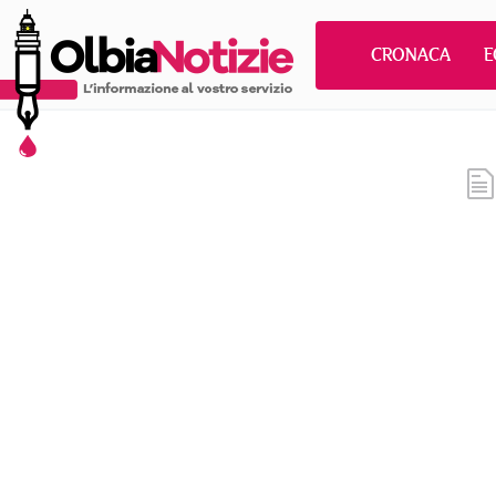
CRONACA
E