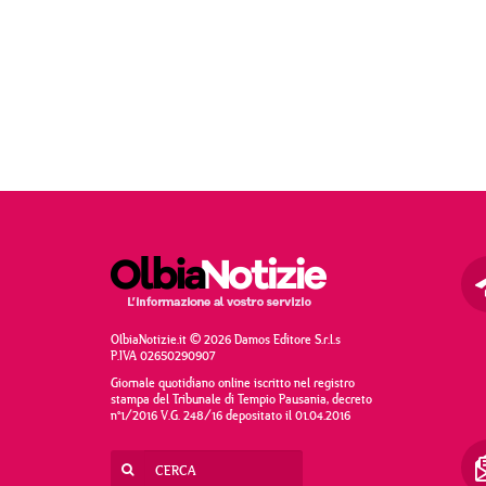
OlbiaNotizie.it © 2026 Damos Editore S.r.l.s
P.IVA 02650290907
Giornale quotidiano online iscritto nel registro
stampa del Tribunale di Tempio Pausania, decreto
n°1/2016 V.G. 248/16 depositato il 01.04.2016