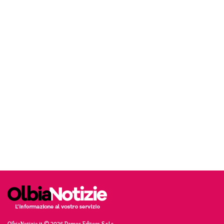
OlbiaNotizie.it © 2026 Damos Editore S.r.l.s