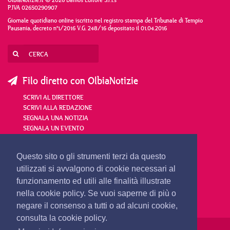
P.IVA 02650290907
Giornale quotidiano online iscritto nel registro stampa del Tribunale di Tempio
Pausania, decreto n°1/2016 V.G. 248/16 depositato il 01.04.2016
Filo diretto con OlbiaNotizie
SCRIVI AL DIRETTORE
SCRIVI ALLA REDAZIONE
SEGNALA UNA NOTIZIA
SEGNALA UN EVENTO
redazione@olbianotizie.it
Questo sito o gli strumenti terzi da questo
utilizzati si avvalgono di cookie necessari al
funzionamento ed utili alle finalità illustrate
nella cookie policy. Se vuoi saperne di più o
negare il consenso a tutti o ad alcuni cookie,
consulta la cookie policy.