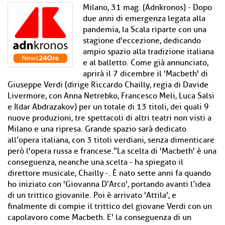
Milano, 31 mag. (Adnkronos) - Dopo
due anni di emergenza legata alla
pandemia, la Scala riparte con una
stagione d'eccezione, dedicando
ampio spazio alla tradizione italiana
e al balletto. Come già annunciato,
aprirà il 7 dicembre il 'Macbeth' di
Giuseppe Verdi (dirige Riccardo Chailly, regia di Davide
Livermore, con Anna Netrebko, Francesco Meli, Luca Salsi
e Ildar Abdrazakov) per un totale di 13 titoli, dei quali 9
nuove produzioni, tre spettacoli di altri teatri non visti a
Milano e una ripresa. Grande spazio sarà dedicato
all’opera italiana, con 3 titoli verdiani, senza dimenticare
però l'opera russa e francese."La scelta di 'Macbeth' è una
conseguenza, neanche una scelta - ha spiegato il
direttore musicale, Chailly -. È nato sette anni fa quando
ho iniziato con 'Giovanna D’Arco', portando avanti l’idea
di un trittico giovanile. Poi è arrivato 'Attila', e
finalmente di compie il trittico del giovane Verdi con un
capolavoro come Macbeth. E' la conseguenza di un