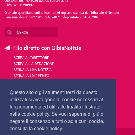
OlbiaNotizie.it © 2026 Damos Editore S.r.l.s
P.IVA 02650290907
Giornale quotidiano online iscritto nel registro stampa del Tribunale di Tempio
Pausania, decreto n°1/2016 V.G. 248/16 depositato il 01.04.2016
Filo diretto con OlbiaNotizie
SCRIVI AL DIRETTORE
SCRIVI ALLA REDAZIONE
SEGNALA UNA NOTIZIA
SEGNALA UN EVENTO
redazione@olbianotizie.it
Questo sito o gli strumenti terzi da questo
utilizzati si avvalgono di cookie necessari al
funzionamento ed utili alle finalità illustrate
nella cookie policy. Se vuoi saperne di più o
negare il consenso a tutti o ad alcuni cookie,
consulta la cookie policy.