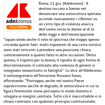
Roma, 11 giu. (Adnkronos) - Il
destino toccato a Saman nel
denunciare una sottocultura spietata
accende nuovamente i riflettori su
un certo tipo di violenza atavica
dell’uomo verso le donne al di là
delle leggi e dell’emancipazione
"squarciando anche il velo di ipocrisia che troppo spesso
circonda questi fatti: molti esponenti di una certa sinistra
sono stati reticenti a prendere una posizione chiara,
contrariamente a quanto fatto in altre occasioni. Detto
questo, il rispetto per la donna, il ripudio di ogni forma di
discriminazione, il contrasto alla violenza di genere si
insegnano innanzitutto in famiglia". Lo dice all'Adnkronos
il sottosegretario all'Istruzione Rossano Sasso,
affermando: "Purtroppo, anche nel nostro Paese
sopravvivono sacche di degrado, di sottocultura in cui la
figura femminile viene percepita in modo distorto e
relegata ai margini, umiliata. Tutto ciò è inaccettabile e in
chiaro contrasto con qualsiasi principio costituzionale,